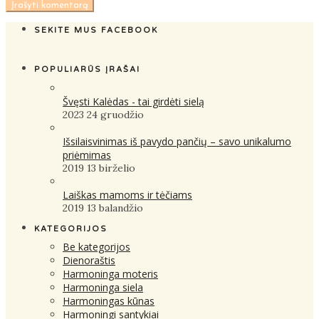
SEKITE MUS FACEBOOK
POPULIARŪS ĮRAŠAI
Švęsti Kalėdas - tai girdėti sielą
2023 24 gruodžio
Išsilaisvinimas iš pavydo pančių – savo unikalumo
priėmimas
2019 13 birželio
Laiškas mamoms ir tėčiams
2019 13 balandžio
KATEGORIJOS
Be kategorijos
Dienoraštis
Harmoninga moteris
Harmoninga siela
Harmoningas kūnas
Harmoningi santykiai