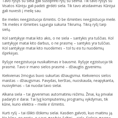
Tavo ryšys su siela gali sustiprinti ryšį su šeima. Tik tavo ryšys su
Visatos Kūrėju gali padėti girdėti siela. Tik tavo atsidavimas Kūrėjui
gali nuvesti į meilę sau.
Be meilės neegzistuoja išmintis. O be išminties neegzistuoja meilė.
Tik meilės ir išminties sąjunga sukuria Tikrumą. Tikrą ryšį tarp
sielų.
Kol santykyje matai kito akis, o ne siela – santykis yra tuščias. Kol
santykyje matai kito darbus, o ne prasmę – santykis yra tuščias.
Kol santykyje matai kito nuodėmes – tol tu esi tu nuodėmių
išpirkėjas.
Ryšyje neegzistuoja nusikaltimas ir bausmė. Ryšyje egzistuoja tik
prasmė. Tavo ir mano sielos prasmė – džiaugtis gyvenimu.
Kiekvienas žmogus buvo sukurtas džiaugsmui. Kiekvienos sielos
maistas – džiaugsmas. Pavydas, kerštas, nuoskauda, neapykanta,
nusivylimas – tai nuodai tavo sielai.
Alkana siela – tai gyvenimas automatiniu rėžimu. Žinai, ką privalai
padaryti ir darai. Tai lyg kompiuterinių programų vykdymas, tik
kūne, kurio elektra – meilė ir išmintis.
Kurti ryšį – tai išlikti ištikimu sielai. Kasdien galvoti, kuo maitinu ją.
Ne kūną, ne protą, o savo gyvybės šaltinį – sielą. Sieloje gyvena