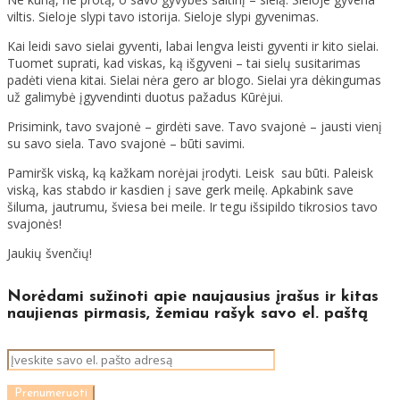
viltis. Sieloje slypi tavo istorija. Sieloje slypi gyvenimas.
Kai leidi savo sielai gyventi, labai lengva leisti gyventi ir kito sielai.
Tuomet suprati, kad viskas, ką išgyveni – tai sielų susitarimas
padėti viena kitai. Sielai nėra gero ar blogo. Sielai yra dėkingumas
už galimybė įgyvendinti duotus pažadus Kūrėjui.
Prisimink, tavo svajonė – girdėti save. Tavo svajonė – jausti vienį
su savo siela. Tavo svajonė – būti savimi.
Pamiršk viską, ką kažkam norėjai įrodyti. Leisk sau būti. Paleisk
viską, kas stabdo ir kasdien į save gerk meilę. Apkabink save
šiluma, jautrumu, šviesa bei meile. Ir tegu išsipildo tikrosios tavo
svajonės!
Jaukių švenčių!
Norėdami sužinoti apie naujausius įrašus ir kitas
naujienas pirmasis, žemiau rašyk savo el. paštą