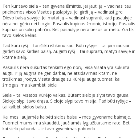
Ten kur tavo siela – ten gyvena išmintis. Jei jauti ją – vadinasi tau
prieinamos visos Visatos paslaptys. Jei girdi ją – vadinasi girdi
Dievo balsą savyje. Jei matai ją – vadinasi supranti, kad pasaulyje
nėra nei gėrio nei blogio. Pasaulis kupinas žmonių istorijų. Pasaulis
kupinas unikalių patirčių. Bet pasaulyje nėra tiesos ar melo. Yra tik
tavo sielos kelias.
Tad kurti ryšį – tai išlikti ištikimu sau. Būti ryšyje – tai pirmiausiai
girdėti savo širdies balsą. Auginti ryšį – tai suprasti, matyti savyje ir
kitame sielą.
Pasaulis nėra sukurtas tenkinti ego norų. Visa Visata yra sukurta
augti. Ir ją augina ne geri darbai, ne atsidavimas kitam, ne
troškimas įrodyti. Visata drauge su Kūrėju auga tuomet, kai
žmogus ima skambėti siela.
Siela – tai Visatos Kūrėjo vaikas. Būtent sieloje slypi tavo gausa.
Sieloje slypi tavo drąsa. Sieloje slypi tavo misija. Tad būti ryšyje –
tai kalbėti sielos balsu.
Kai mes liaujamės kalbėti sielos balsu – mes gyvename baimėje.
Tuomet mums ima skaudėti, jaučiamės lyg užburtame rate. Bet
kai siela pabunda – ir tavo gyvenimas pabunda.